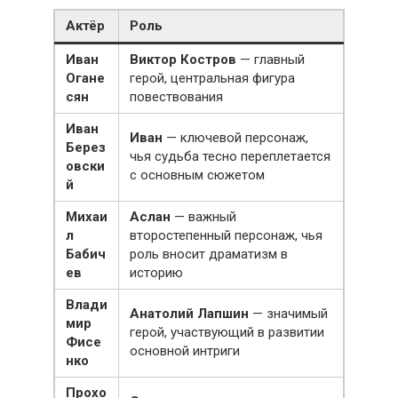
Актёр
Роль
Иван
Виктор Костров
— главный
Огане
герой, центральная фигура
сян
повествования
Иван
Иван
— ключевой персонаж,
Берез
чья судьба тесно переплетается
овски
с основным сюжетом
й
Михаи
Аслан
— важный
л
второстепенный персонаж, чья
Бабич
роль вносит драматизм в
ев
историю
Влади
Анатолий Лапшин
— значимый
мир
герой, участвующий в развитии
Фисе
основной интриги
нко
Прохо