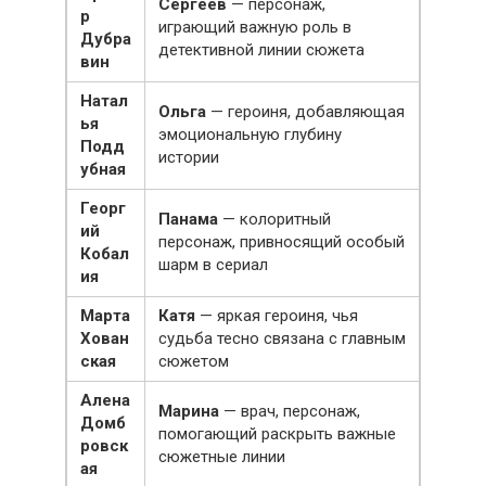
Сергеев
— персонаж,
р
играющий важную роль в
Дубра
детективной линии сюжета
вин
Натал
Ольга
— героиня, добавляющая
ья
эмоциональную глубину
Подд
истории
убная
Георг
Панама
— колоритный
ий
персонаж, привносящий особый
Кобал
шарм в сериал
ия
Марта
Катя
— яркая героиня, чья
Хован
судьба тесно связана с главным
ская
сюжетом
Алена
Марина
— врач, персонаж,
Домб
помогающий раскрыть важные
ровск
сюжетные линии
ая