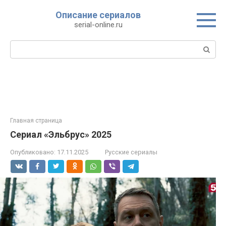
Перейти
Описание сериалов
к
serial-online.ru
контенту
Поиск:
Главная страница
Сериал «Эльбрус» 2025
Опубликовано:
17.11.2025
Русские сериалы