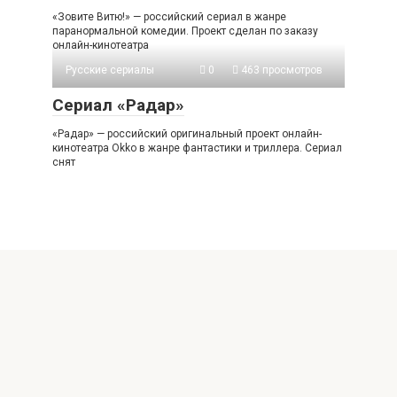
«Зовите Витю!» — российский сериал в жанре
паранормальной комедии. Проект сделан по заказу
онлайн-кинотеатра
Русские сериалы
0
463 просмотров
Сериал «Радар»
«Радар» — российский оригинальный проект онлайн-
кинотеатра Okko в жанре фантастики и триллера. Сериал
снят
© 2026 serial-online.ru
Все материалы взяты из открытых источников, наш сайт
НЕ публикует пиратский контент.
Наш email: info@serial-online.ru