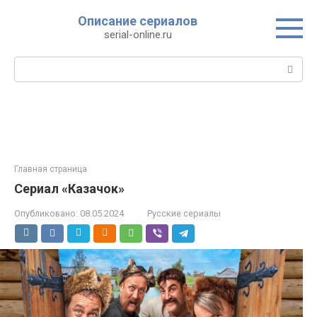
Перейти
Описание сериалов
к
serial-online.ru
контенту
Поиск:
Главная страница
Сериал «Казачок»
Опубликовано:
08.05.2024
Русские сериалы