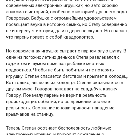
современных электронных игрушках, но зато хорошо
знакома с историей, особенно с историей древнего рода
Говоровых. Бабушка с огромнейшим удовольствием
посвящает внука в историю семью, но Степу совершенно
не интересует история, да и в деревне скучно. Но спасает,
что парень привез с собой квадрокоптер.
Но современная игрушка сыграет с парнем злую шутку. В
один из погожих летних деньков Степа развлекался с
гаджетом и шумом помешал рыбалке местных
подростков. Чтобы не быть побитым и не потерять
игрушку, Степан спасается бегством и прыгает в колодец.
Вот только, вылезая из колодца, Степан оказывается в
другом мире. Говоров попадает на свадьбу к казаку
Говору. Поначалу парень не верит в реальность
происходящих событий, но со временем осознает
реальность. Осознание юноши приносит нападение
крымчаков на станицу.
Теперь Степан осознает бесполезность любимых
электронных игрушек, и приходит сожаление о